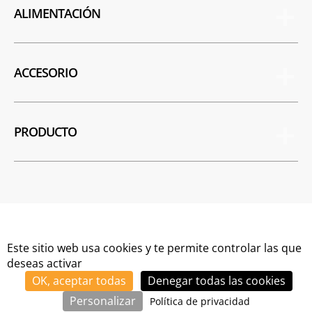
ALIMENTACIÓN
ACCESORIO
PRODUCTO
Este sitio web usa cookies y te permite controlar las que
deseas activar
OK, aceptar todas
Denegar todas las cookies
Copyright © 2024 Oxygen All Rights Reserved
Personalizar
Política de privacidad