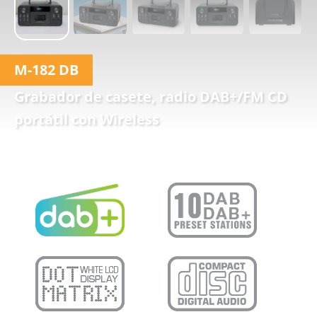
M-182 DB
Grabador de casete, radio DAB+/FM CD
portátil con Wireless