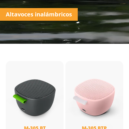
Altavoces inalámbricos
M-305 BT
M-305 BTP