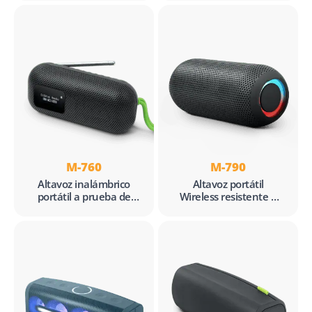
FM
M-760
M-790
Altavoz inalámbrico
Altavoz portátil
portátil a prueba de
Wireless resistente a
salpicaduras con
salpicaduras
DAB+/FM