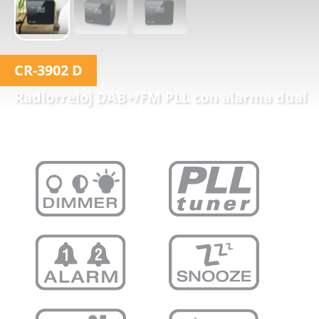
CR-3902 D
Radiorreloj DAB+/FM PLL con alarma dual