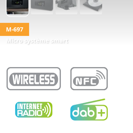
M-697
Micro système smart