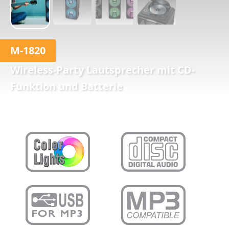
M-1820
Wireless-Party Lautsprecher mit CD-
Funktion und Batterie