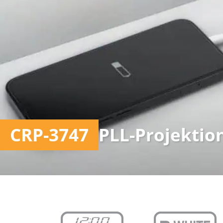
CRP-3747
PLL-Projektio